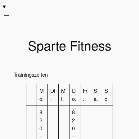
Zum
Inhalt
springen
Sparte Fitness
Trainingszeiten
M
Di
M
D
Fr
S
S
o.
.
i.
o.
.
a.
o.
8.
8.
2
2
0
0
–
–